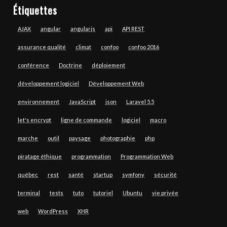
Étiquettes
AJAX
angular
angularjs
api
API REST
assurance qualité
climat
confoo
confoo 2016
conférence
Doctrine
déploiement
développement logiciel
Développement Web
environnement
JavaScript
json
Laravel 5.5
let's encrypt
ligne de commande
logiciel
macro
marche
outil
paysage
photographie
php
piratage éthique
programmation
Programmation Web
québec
rest
santé
startup
symfony
sécurité
terminal
tests
tuto
tutoriel
Ubuntu
vie privée
web
WordPress
XHR