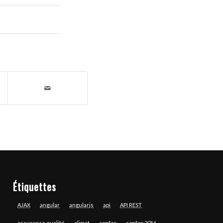
Étiquettes
AJAX
angular
angularjs
api
API REST
assurance qualité
climat
confoo
confoo 2016