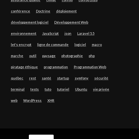
conférence
Doctrine
déploiement
développement logiciel
Développement Web
environnement
JavaScript
json
Laravel 5.5
let's encrypt
ligne de commande
logiciel
macro
marche
outil
paysage
photographie
php
piratage éthique
programmation
Programmation Web
québec
rest
santé
startup
symfony
sécurité
terminal
tests
tuto
tutoriel
Ubuntu
vie privée
web
WordPress
XHR