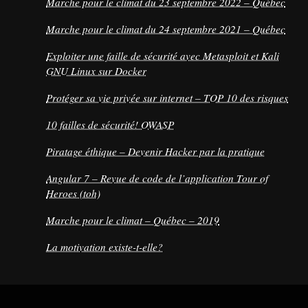
Marche pour le climat du 23 septembre 2022 – Québec
Marche pour le climat du 24 septembre 2021 – Québec
Exploiter une faille de sécurité avec Metasploit et Kali
GNU Linux sur Docker
Protéger sa vie privée sur internet – TOP 10 des risques
10 failles de sécurité! OWASP
Piratage éthique – Devenir Hacker par la pratique
Angular 7 – Revue de code de l’application Tour of
Heroes (toh)
Marche pour le climat – Québec – 2019
La motivation existe-t-elle?