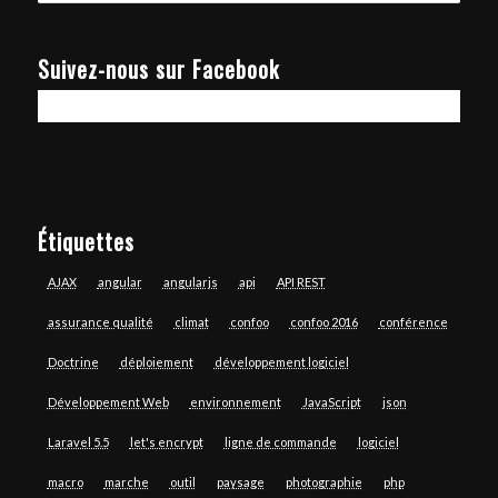
Suivez-nous sur Facebook
Étiquettes
AJAX
angular
angularjs
api
API REST
assurance qualité
climat
confoo
confoo 2016
conférence
Doctrine
déploiement
développement logiciel
Développement Web
environnement
JavaScript
json
Laravel 5.5
let's encrypt
ligne de commande
logiciel
macro
marche
outil
paysage
photographie
php