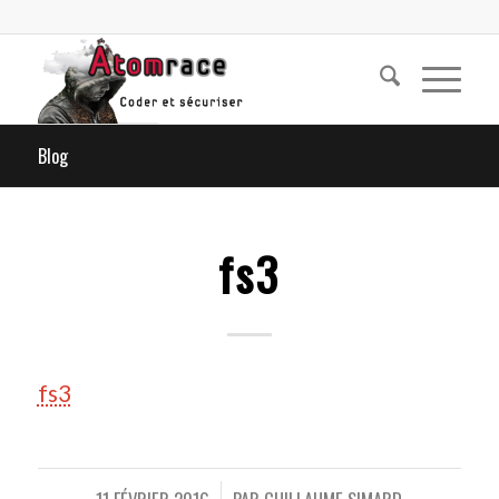
Blog
fs3
fs3