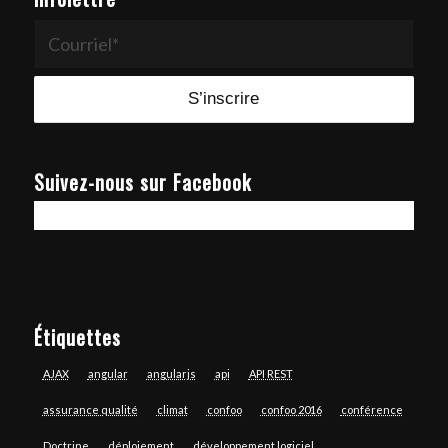
Suivez-nous sur Facebook
Étiquettes
AJAX
angular
angularjs
api
API REST
assurance qualité
climat
confoo
confoo 2016
conférence
Doctrine
déploiement
développement logiciel