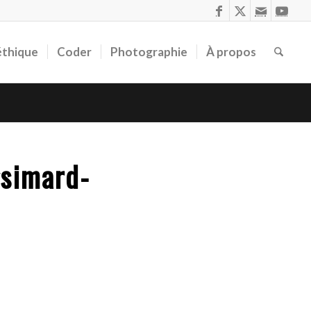
éthique
Coder
Photographie
À propos
gsimard-