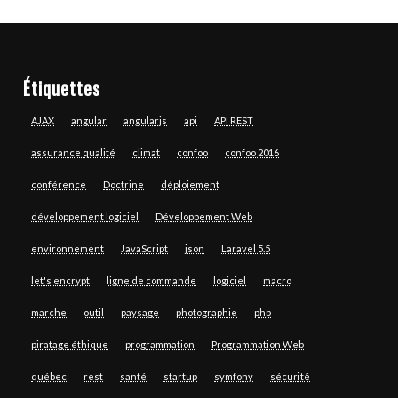
Étiquettes
AJAX
angular
angularjs
api
API REST
assurance qualité
climat
confoo
confoo 2016
conférence
Doctrine
déploiement
développement logiciel
Développement Web
environnement
JavaScript
json
Laravel 5.5
let's encrypt
ligne de commande
logiciel
macro
marche
outil
paysage
photographie
php
piratage éthique
programmation
Programmation Web
québec
rest
santé
startup
symfony
sécurité