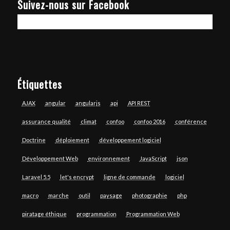
Suivez-nous sur Facebook
Étiquettes
AJAX
angular
angularjs
api
API REST
assurance qualité
climat
confoo
confoo 2016
conférence
Doctrine
déploiement
développement logiciel
Développement Web
environnement
JavaScript
json
Laravel 5.5
let's encrypt
ligne de commande
logiciel
macro
marche
outil
paysage
photographie
php
piratage éthique
programmation
Programmation Web