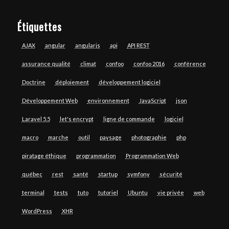
Étiquettes
AJAX
angular
angularjs
api
API REST
assurance qualité
climat
confoo
confoo 2016
conférence
Doctrine
déploiement
développement logiciel
Développement Web
environnement
JavaScript
json
Laravel 5.5
let's encrypt
ligne de commande
logiciel
macro
marche
outil
paysage
photographie
php
piratage éthique
programmation
Programmation Web
québec
rest
santé
startup
symfony
sécurité
terminal
tests
tuto
tutoriel
Ubuntu
vie privée
web
WordPress
XHR